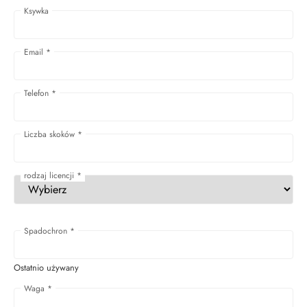
Ksywka
Email
*
Telefon
*
Liczba skoków
*
rodzaj licencji
*
Spadochron
*
Ostatnio używany
Waga
*