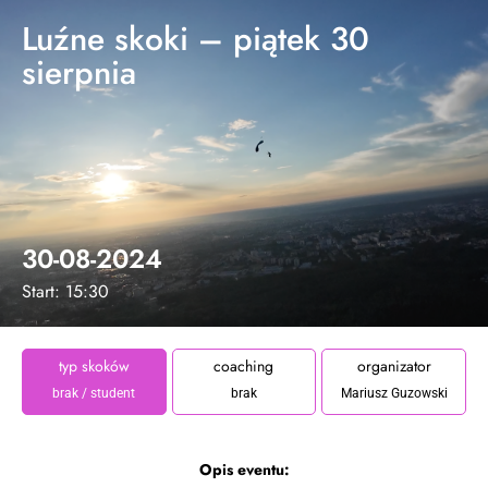
Luźne skoki – piątek 30
sierpnia
30-08-2024
Start: 15:30
typ skoków
coaching
organizator
brak / student
brak
Mariusz Guzowski
Opis eventu: